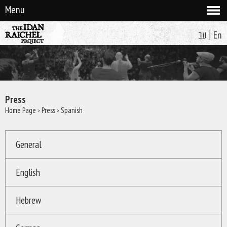
Menu
|
עב
En
Press
Home Page
> Press > Spanish
General
English
Hebrew